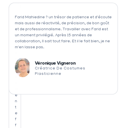
T
P
Farid Mahiedine ? un trésor de patience et d'écoute
o
a
mais aussi de réactivité, de précision, de bon goût
u
r
et de professionnalisme. Travailler avec Farid est
j
t
un moment privilégié. Après 15 années de
o
i
collaboration, Il sait tout faire. Et il le fait bien, je ne
u
c
m'en lasse pas.
r
u
s
l
Véronique Vigneron
d
i
Créatrice De Costumes
e
è
Plasticienne
b
r
o
e
n
m
n
e
e
n
h
t
u
e
m
f
e
f