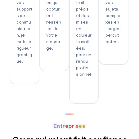
vos
es qui
trait
vos
support
captur
précis
sujets
s de
ent
et des
comple
commu
l'essen
mises
xes en
nicatio
tiel de
en
images
n, je
votre
couleur
percut
mets la
messa
travaill
antes.
rigueur
ge.
ées,
graphiq
pour un
ue.
rendu
profes
sionnel
.
Entreprises