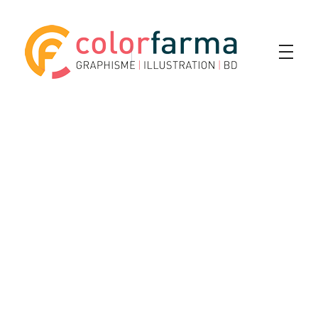
Colorfarma
Yet another awesome website by Phlox theme.