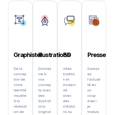
Graphiste
Illustrations
BD
Presse
De la
Donnez
Alliez
Saisiss
concep
vie à
traditio
ez
tion de
vos
n et
l'actuali
votre
concep
modern
té en
identité
ts avec
ité
un
visuelle
des
avec
coup
à la
illustrat
des
d'œil :
réalisat
ions
créatio
je
ion de
original
ns au
traduis